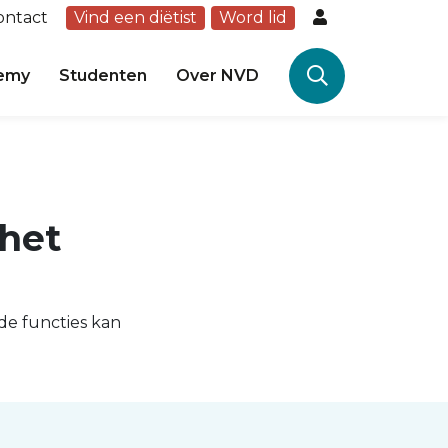
ontact
Vind een diëtist
Word lid
emy
Studenten
Over NVD
 het
de functies kan