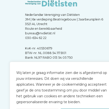
Nederlandse Vereniging van Diëtisten
JIM | 6e verdieping Beatrixgebouw | Jaarbeursplein 6
3521 AL Utrecht
Route en bereikbaarheid
bureau@nvdietist.nl
030-634 62 22
KvK-nr. 40530679
BTW-nr. NL.0088.54.117.B01
Bank: NL97 RABO 013 54 05 750
Wij laten je graag informatie zien die is afgestemd op
jouw interesses. Dit doen wij via verschillende
applicaties. Wanneer je de cookiemelding accepteert
geef je de ons toestemming om jou door middel van
het gebruik van cookies en andere technieken een
gepersonaliseerde ervaring te bieden.