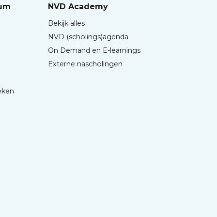
rum
NVD Academy
Bekijk alles
NVD (scholings)agenda
On Demand en E-learnings
Externe nascholingen
eken