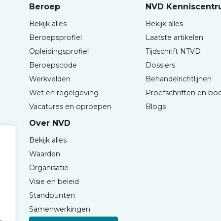
Beroep
NVD Kenniscent
Bekijk alles
Bekijk alles
Beroepsprofiel
Laatste artikelen
Opleidingsprofiel
Tijdschrift NTVD
Beroepscode
Dossiers
Werkvelden
Behandelrichtlijnen
Wet en regelgeving
Proefschriften en bo
Vacatures en oproepen
Blogs
Over NVD
Bekijk alles
Waarden
Organisatie
Visie en beleid
Standpunten
Samenwerkingen