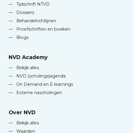
—
Tijdschrift NTVD
—
Dossiers
—
Behandelrichtlijnen
—
Proefschriften en boeken
—
Blogs
NVD Academy
—
Bekijk alles
—
NVD (scholings)agenda
—
On Demand en E-learnings
—
Externe nascholingen
Over NVD
—
Bekijk alles
—
Waarden