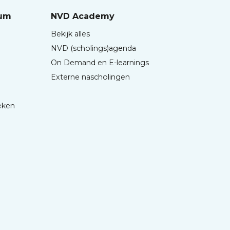
rum
NVD Academy
Bekijk alles
NVD (scholings)agenda
On Demand en E-learnings
Externe nascholingen
eken