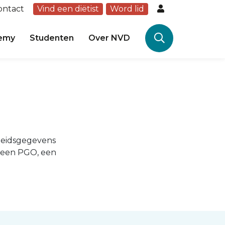
ontact
Vind een diëtist
Word lid
emy
Studenten
Over NVD
dheidsgegevens
a een PGO, een