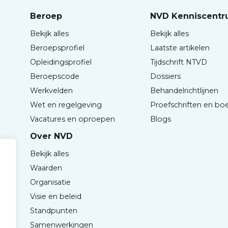
Beroep
NVD Kenniscent
Bekijk alles
Bekijk alles
Beroepsprofiel
Laatste artikelen
Opleidingsprofiel
Tijdschrift NTVD
Beroepscode
Dossiers
Werkvelden
Behandelrichtlijnen
Wet en regelgeving
Proefschriften en bo
Vacatures en oproepen
Blogs
Over NVD
Bekijk alles
Waarden
Organisatie
Visie en beleid
Standpunten
Samenwerkingen