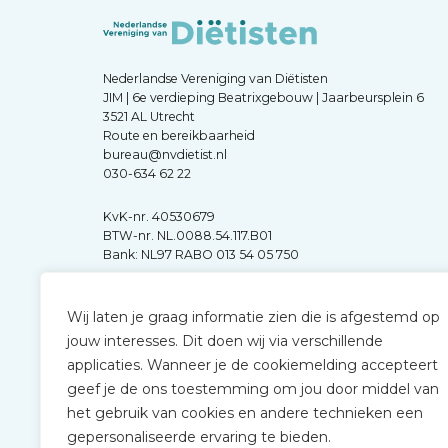
Nederlandse Vereniging van Diëtisten
JIM | 6e verdieping Beatrixgebouw | Jaarbeursplein 6
3521 AL Utrecht
Route en bereikbaarheid
bureau@nvdietist.nl
030-634 62 22
KvK-nr. 40530679
BTW-nr. NL.0088.54.117.B01
Bank: NL97 RABO 013 54 05 750
Wij laten je graag informatie zien die is afgestemd op
jouw interesses. Dit doen wij via verschillende
applicaties. Wanneer je de cookiemelding accepteert
geef je de ons toestemming om jou door middel van
het gebruik van cookies en andere technieken een
gepersonaliseerde ervaring te bieden.