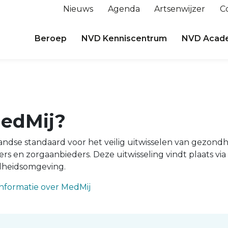
Nieuws
Agenda
Artsenwijzer
C
Beroep
NVD Kenniscentrum
NVD Acad
MedMij?
andse standaard voor het veilig uitwisselen van gezon
rs en zorgaanbieders. Deze uitwisseling vindt plaats vi
dheidsomgeving.
 informatie over MedMij