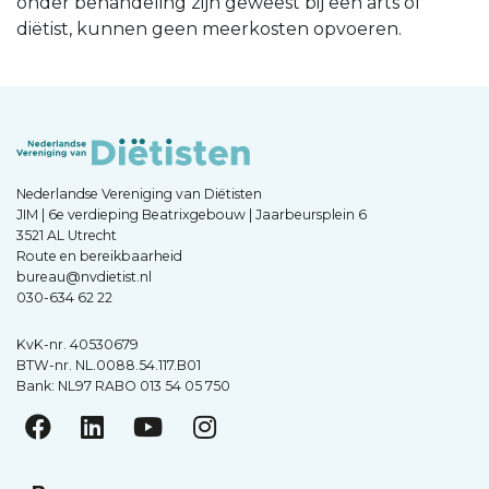
onder behandeling zijn geweest bij een arts of
diëtist, kunnen geen meerkosten opvoeren.
Nederlandse Vereniging van Diëtisten
JIM | 6e verdieping Beatrixgebouw | Jaarbeursplein 6
3521 AL Utrecht
Route en bereikbaarheid
bureau@nvdietist.nl
030-634 62 22
KvK-nr. 40530679
BTW-nr. NL.0088.54.117.B01
Bank: NL97 RABO 013 54 05 750