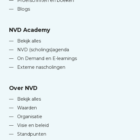
—
Proefschriften en boeken
—
Blogs
NVD Academy
—
Bekijk alles
—
NVD (scholings)agenda
—
On Demand en E-learnings
—
Externe nascholingen
Over NVD
—
Bekijk alles
—
Waarden
—
Organisatie
—
Visie en beleid
—
Standpunten