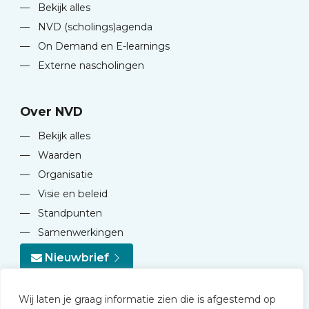
—
Bekijk alles
—
NVD (scholings)agenda
—
On Demand en E-learnings
—
Externe nascholingen
Over NVD
—
Bekijk alles
—
Waarden
—
Organisatie
—
Visie en beleid
—
Standpunten
—
Samenwerkingen
Nieuwbrief
Wij laten je graag informatie zien die is afgestemd op