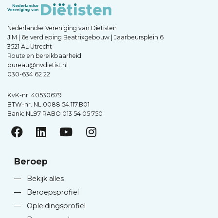
Nederlandse Vereniging van Diëtisten
JIM | 6e verdieping Beatrixgebouw | Jaarbeursplein 6
3521 AL Utrecht
Route en bereikbaarheid
bureau@nvdietist.nl
030-634 62 22
KvK-nr. 40530679
BTW-nr. NL.0088.54.117.B01
Bank: NL97 RABO 013 54 05 750
Beroep
—
Bekijk alles
—
Beroepsprofiel
—
Opleidingsprofiel