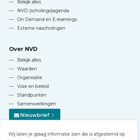
—
Bekijk alles
—
NVD (scholings)agenda
—
On Demand en E-learnings
—
Externe nascholingen
Over NVD
—
Bekijk alles
—
Waarden
—
Organisatie
—
Visie en beleid
—
Standpunten
—
Samenwerkingen
Nieuwbrief
Wij laten je graag informatie zien die is afgestemd op