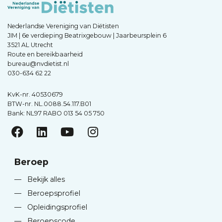
Nederlandse Vereniging van Diëtisten
JIM | 6e verdieping Beatrixgebouw | Jaarbeursplein 6
3521 AL Utrecht
Route en bereikbaarheid
bureau@nvdietist.nl
030-634 62 22
KvK-nr. 40530679
BTW-nr. NL.0088.54.117.B01
Bank: NL97 RABO 013 54 05 750
Beroep
—
Bekijk alles
—
Beroepsprofiel
—
Opleidingsprofiel
—
Beroepscode