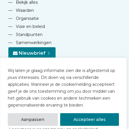
—
Bekijk alles
—
Waarden
—
Organisatie
—
Visie en beleid
—
Standpunten
—
Samenwerkingen
Nieuwbrief
Wij laten je graag informatie zien die is afgestemd op
jouw interesses. Dit doen wij via verschillende
applicaties. Wanneer je de cookiemelding accepteert
geef je de ons toestemming om jou door middel van
© 2026 NVD
het gebruik van cookies en andere technieken een
Privacy statement
gepersonaliseerde ervaring te bieden.
Disclaimer
Algemene voorwaarden NVD Academy
Aanpassen
Accepteer alles