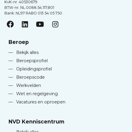
KvK-nr. 40530679
BTW-nr. NL.0088.54.117.B01
Bank: NL97 RABO 013 54 05 750
Beroep
—
Bekijk alles
—
Beroepsprofiel
—
Opleidingsprofiel
—
Beroepscode
—
Werkvelden
—
Wet en regelgeving
—
Vacatures en oproepen
NVD Kenniscentrum