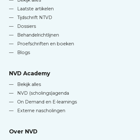
—
Bekijk alles
—
Laatste artikelen
—
Tijdschrift NTVD
—
Dossiers
—
Behandelrichtlijnen
—
Proefschriften en boeken
—
Blogs
NVD Academy
—
Bekijk alles
—
NVD (scholings)agenda
—
On Demand en E-learnings
—
Externe nascholingen
Over NVD