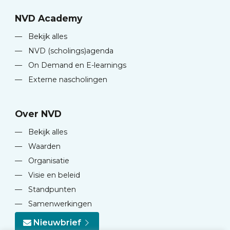
NVD Academy
—
Bekijk alles
—
NVD (scholings)agenda
—
On Demand en E-learnings
—
Externe nascholingen
Over NVD
—
Bekijk alles
—
Waarden
—
Organisatie
—
Visie en beleid
—
Standpunten
—
Samenwerkingen
Nieuwbrief