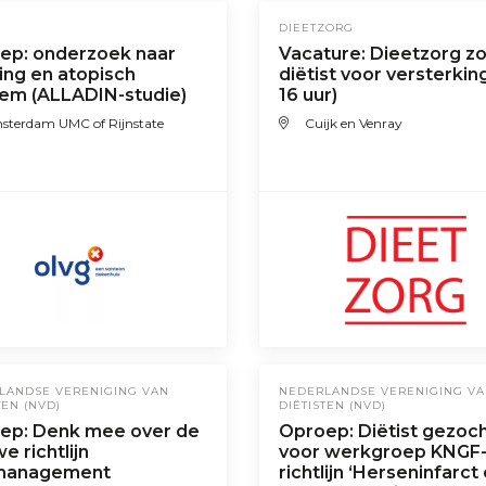
DIEETZORG
ep: onderzoek naar
Vacature: Dieetzorg z
ing en atopisch
diëtist voor versterking
em (ALLADIN-studie)
16 uur)
sterdam UMC of Rijnstate
Cuijk en Venray
LANDSE VERENIGING VAN
NEDERLANDSE VERENIGING V
TEN (NVD)
DIËTISTEN (NVD)
ep: Denk mee over de
Oproep: Diëtist gezoc
e richtlijn
voor werkgroep KNGF
management
richtlijn ‘Herseninfarct