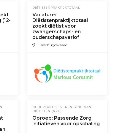
DIËTISTENPRAKTIJKTOTAAL
oekt
Vacature:
 (12-
Diëtistenpraktijktotaal
zoekt diëtist voor
zwangerschaps- en
ouderschapsverlof
Heerhugowaard
AN
NEDERLANDSE VERENIGING VAN
DIËTISTEN (NVD)
ht
Oproep: Passende Zorg
-
initiatieven voor opschaling
 en