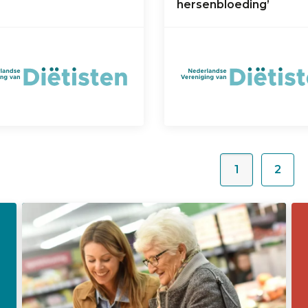
hersenbloeding’
1
2