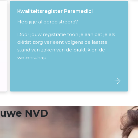
Kwaliteitsregister Paramedici
Heb jij je al geregistreerd?
Door jouw registratie toon je aan dat je als
diëtist zorg verleent volgens de laatste
stand van zaken van de praktijk en de
wetenschap.
ieuwe NVD