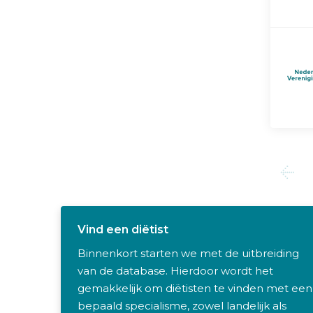
Vind een diëtist
Binnenkort starten we met de uitbreiding
van de database. Hierdoor wordt het
gemakkelijk om diëtisten te vinden met een
bepaald specialisme, zowel landelijk als