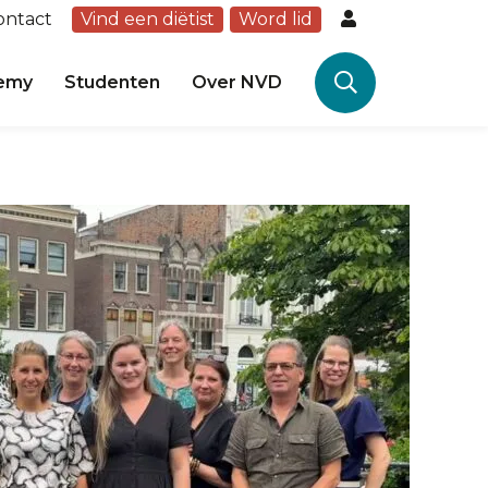
ontact
Vind een diëtist
Word lid
emy
Studenten
Over NVD