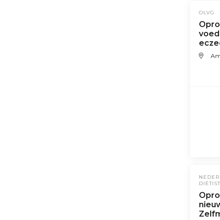
OLVG
Opro
voed
ecze
Am
NEDER
DIËTIS
Opro
nieuw
Zelf