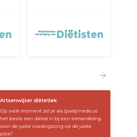
Artsenwijzer diëtetiek
Op welk moment zet je als (para)medicus
het beste een diëtist in bij een behandeling
voor de juiste voedingszorg op de juiste
plek?