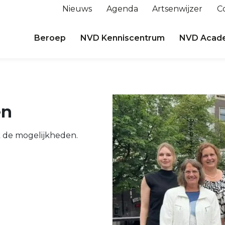
Nieuws
Agenda
Artsenwijzer
C
Beroep
NVD Kenniscentrum
NVD Acad
en
k de mogelijkheden.