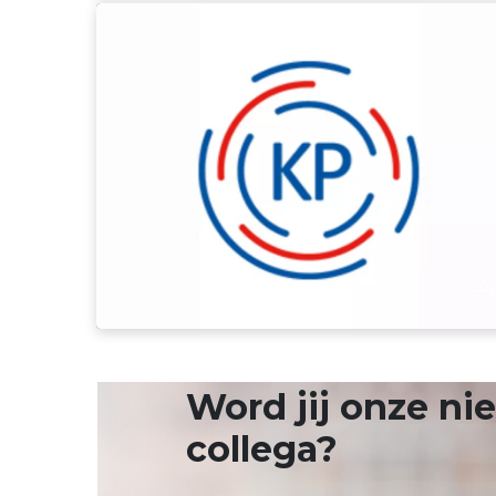
Kwaliteitsregister Paramedici
Word jij onze n
collega?