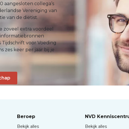
0 aangesloten collega’s
erlandse Vereniging van
e van de diëtist.
e zoveel extra voordeel
 informatiebronnen
Tijdschrift voor Voeding
 zes keer per jaar bij je
chap
Beroep
NVD Kenniscent
Bekijk alles
Bekijk alles