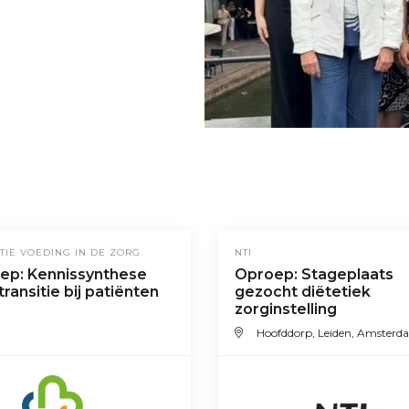
TIE VOEDING IN DE ZORG
NTI
ep: Kennissynthese
Oproep: Stageplaats
transitie bij patiënten
gezocht diëtetiek
zorginstelling
Hoofddorp, Leiden, Amsterd