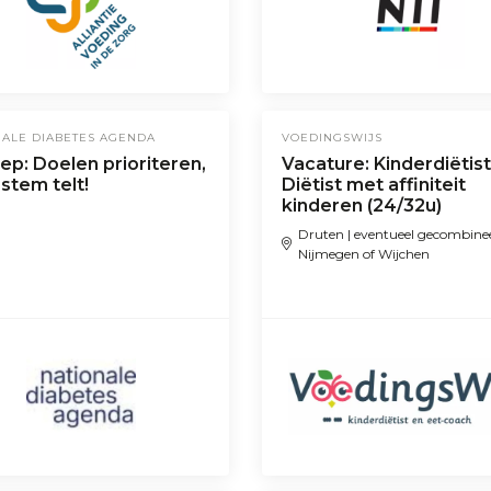
NALE DIABETES AGENDA
VOEDINGSWIJS
p: Doelen prioriteren,
Vacature: Kinderdiëtist
stem telt!
Diëtist met affiniteit
kinderen (24/32u)
Druten | eventueel gecombine
Nijmegen of Wijchen