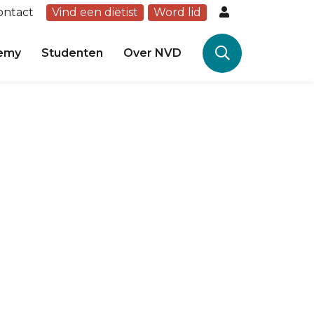
ontact
Vind een diëtist
Word lid
emy
Studenten
Over NVD