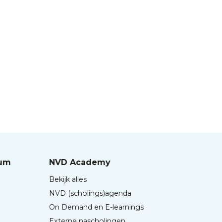
rum
NVD Academy
Bekijk alles
NVD (scholings)agenda
On Demand en E-learnings
Externe nascholingen