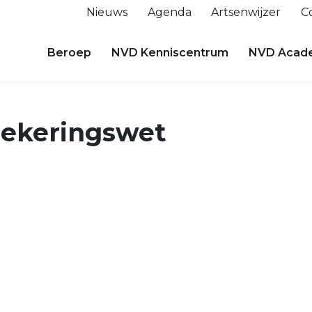
Nieuws
Agenda
Artsenwijzer
C
Beroep
NVD Kenniscentrum
NVD Acad
zekeringswet