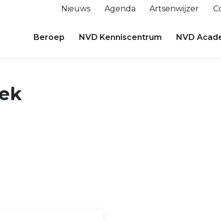
Nieuws
Agenda
Artsenwijzer
C
Beroep
NVD Kenniscentrum
NVD Acad
iek