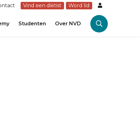
ontact
Vind een diëtist
Word lid
emy
Studenten
Over NVD