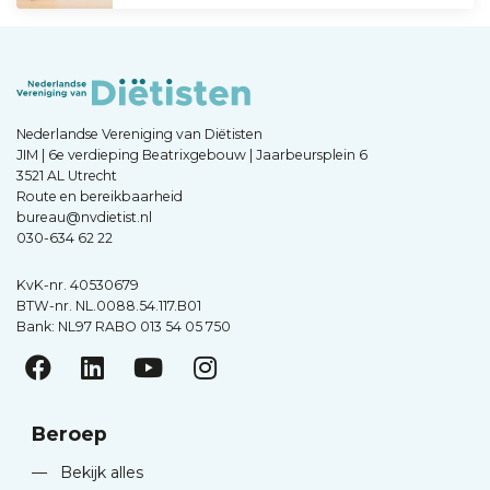
Nederlandse Vereniging van Diëtisten
JIM | 6e verdieping Beatrixgebouw | Jaarbeursplein 6
3521 AL Utrecht
Route en bereikbaarheid
bureau@nvdietist.nl
030-634 62 22
KvK-nr. 40530679
BTW-nr. NL.0088.54.117.B01
Bank: NL97 RABO 013 54 05 750
Beroep
—
Bekijk alles