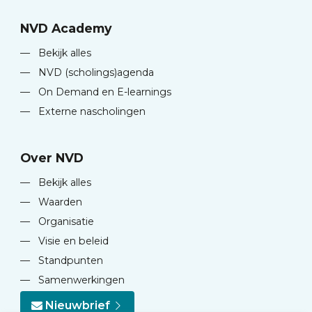
NVD Academy
—
Bekijk alles
—
NVD (scholings)agenda
—
On Demand en E-learnings
—
Externe nascholingen
Over NVD
—
Bekijk alles
—
Waarden
—
Organisatie
—
Visie en beleid
—
Standpunten
—
Samenwerkingen
Nieuwbrief