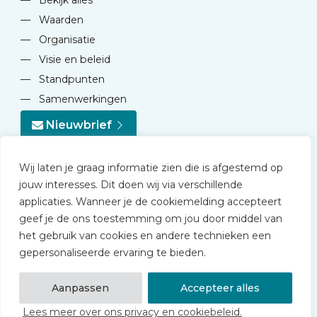
—
Bekijk alles
—
Waarden
—
Organisatie
—
Visie en beleid
—
Standpunten
—
Samenwerkingen
Nieuwbrief
Wij laten je graag informatie zien die is afgestemd op
jouw interesses. Dit doen wij via verschillende
applicaties. Wanneer je de cookiemelding accepteert
geef je de ons toestemming om jou door middel van
© 2026 NVD
het gebruik van cookies en andere technieken een
Privacy statement
gepersonaliseerde ervaring te bieden.
Disclaimer
Algemene voorwaarden NVD Academy
Aanpassen
Accepteer alles
Lees meer over ons privacy en cookiebeleid.