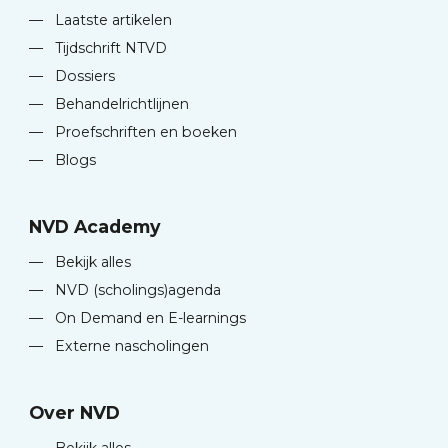
—
Laatste artikelen
—
Tijdschrift NTVD
—
Dossiers
—
Behandelrichtlijnen
—
Proefschriften en boeken
—
Blogs
NVD Academy
—
Bekijk alles
—
NVD (scholings)agenda
—
On Demand en E-learnings
—
Externe nascholingen
Over NVD