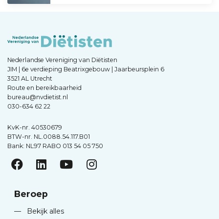
Nederlandse Vereniging van Diëtisten
JIM | 6e verdieping Beatrixgebouw | Jaarbeursplein 6
3521 AL Utrecht
Route en bereikbaarheid
bureau@nvdietist.nl
030-634 62 22
KvK-nr. 40530679
BTW-nr. NL.0088.54.117.B01
Bank: NL97 RABO 013 54 05 750
Beroep
—
Bekijk alles