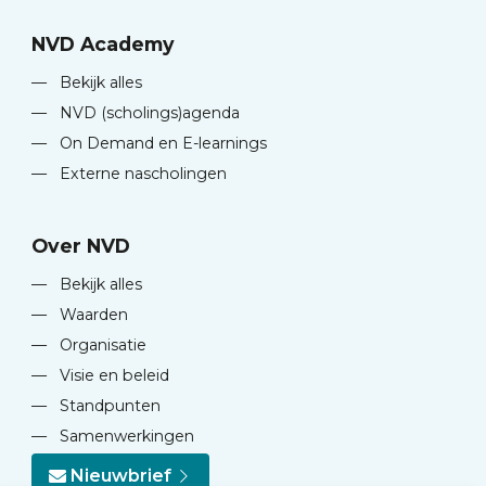
NVD Academy
—
Bekijk alles
—
NVD (scholings)agenda
—
On Demand en E-learnings
—
Externe nascholingen
Over NVD
—
Bekijk alles
—
Waarden
—
Organisatie
—
Visie en beleid
—
Standpunten
—
Samenwerkingen
Nieuwbrief