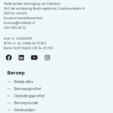
Nederlandse Vereniging van Diëtisten
JIM | 6e verdieping Beatrixgebouw | Jaarbeursplein 6
3521 AL Utrecht
Route en bereikbaarheid
bureau@nvdietist.nl
030-634 62 22
KvK-nr. 40530679
BTW-nr. NL.0088.54.117.B01
Bank: NL97 RABO 013 54 05 750
Beroep
—
Bekijk alles
—
Beroepsprofiel
—
Opleidingsprofiel
—
Beroepscode
—
Werkvelden