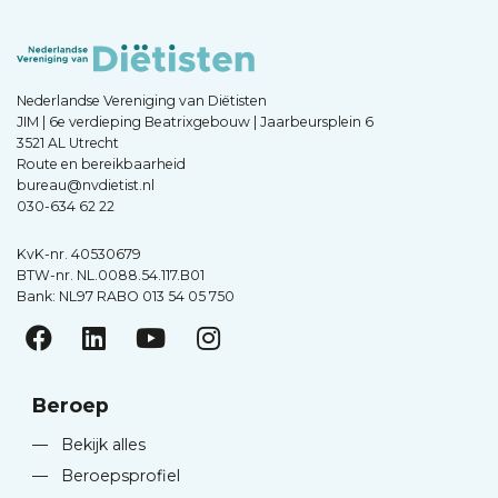
Nederlandse Vereniging van Diëtisten
JIM | 6e verdieping Beatrixgebouw | Jaarbeursplein 6
3521 AL Utrecht
Route en bereikbaarheid
bureau@nvdietist.nl
030-634 62 22
KvK-nr. 40530679
BTW-nr. NL.0088.54.117.B01
Bank: NL97 RABO 013 54 05 750
Beroep
—
Bekijk alles
—
Beroepsprofiel