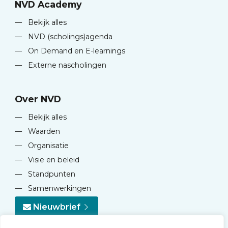
NVD Academy
—
Bekijk alles
—
NVD (scholings)agenda
—
On Demand en E-learnings
—
Externe nascholingen
Over NVD
—
Bekijk alles
—
Waarden
—
Organisatie
—
Visie en beleid
—
Standpunten
—
Samenwerkingen
Nieuwbrief