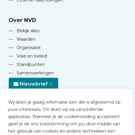
—
Externe nascholingen
Over NVD
—
Bekijk alles
—
Waarden
—
Organisatie
—
Visie en beleid
—
Standpunten
—
Samenwerkingen
Nieuwbrief
Wij laten je graag informatie zien die is afgestemd op
jouw interesses. Dit doen wij via verschillende
applicaties. Wanneer je de cookiemelding accepteert
geef je de ons toestemming om jou door middel van
© 2026 NVD
het gebruik van cookies en andere technieken een
Privacy statement