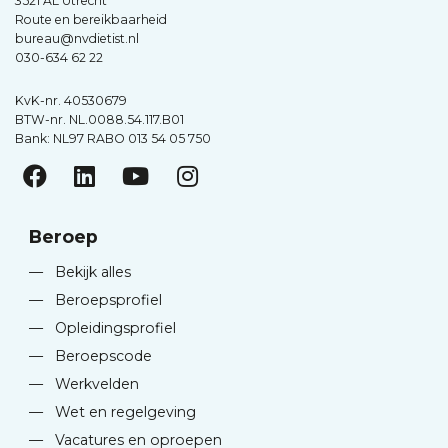
3521 AL Utrecht
Route en bereikbaarheid
bureau@nvdietist.nl
030-634 62 22
KvK-nr. 40530679
BTW-nr. NL.0088.54.117.B01
Bank: NL97 RABO 013 54 05 750
Beroep
—
Bekijk alles
—
Beroepsprofiel
—
Opleidingsprofiel
—
Beroepscode
—
Werkvelden
—
Wet en regelgeving
—
Vacatures en oproepen