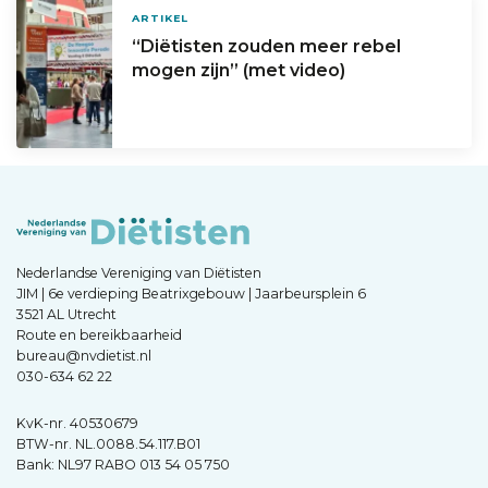
ARTIKEL
“Diëtisten zouden meer rebel
mogen zijn” (met video)
Nederlandse Vereniging van Diëtisten
JIM | 6e verdieping Beatrixgebouw | Jaarbeursplein 6
3521 AL Utrecht
Route en bereikbaarheid
bureau@nvdietist.nl
030-634 62 22
KvK-nr. 40530679
BTW-nr. NL.0088.54.117.B01
Bank: NL97 RABO 013 54 05 750