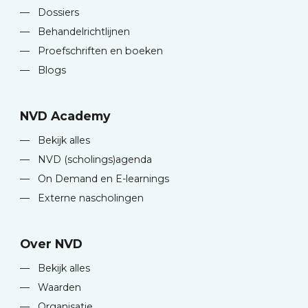
—
Dossiers
—
Behandelrichtlijnen
—
Proefschriften en boeken
—
Blogs
NVD Academy
—
Bekijk alles
—
NVD (scholings)agenda
—
On Demand en E-learnings
—
Externe nascholingen
Over NVD
—
Bekijk alles
—
Waarden
—
Organisatie