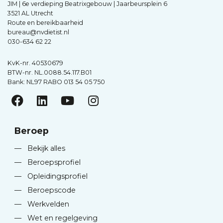
JIM | 6e verdieping Beatrixgebouw | Jaarbeursplein 6
3521 AL Utrecht
Route en bereikbaarheid
bureau@nvdietist.nl
030-634 62 22
KvK-nr. 40530679
BTW-nr. NL.0088.54.117.B01
Bank: NL97 RABO 013 54 05 750
Beroep
—
Bekijk alles
—
Beroepsprofiel
—
Opleidingsprofiel
—
Beroepscode
—
Werkvelden
—
Wet en regelgeving