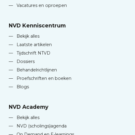
—
Vacatures en oproepen
NVD Kenniscentrum
—
Bekijk alles
—
Laatste artikelen
—
Tijdschrift NTVD
—
Dossiers
—
Behandelrichtlijnen
—
Proefschriften en boeken
—
Blogs
NVD Academy
—
Bekijk alles
—
NVD (scholings)agenda
—
On Demand en E-learnings