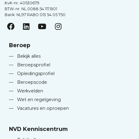
KvK-nr. 40530679
BTW-nr. NL.0088.54.117.B01
Bank: NL97 RABO 013 54 05 750
Beroep
—
Bekijk alles
—
Beroepsprofiel
—
Opleidingsprofiel
—
Beroepscode
—
Werkvelden
—
Wet en regelgeving
—
Vacatures en oproepen
NVD Kenniscentrum