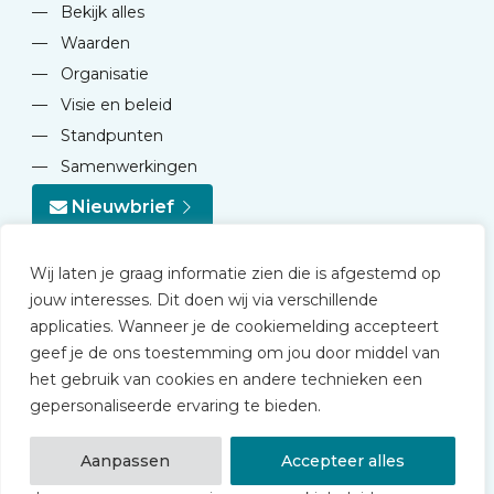
—
Bekijk alles
—
Waarden
—
Organisatie
—
Visie en beleid
—
Standpunten
—
Samenwerkingen
Nieuwbrief
Wij laten je graag informatie zien die is afgestemd op
jouw interesses. Dit doen wij via verschillende
applicaties. Wanneer je de cookiemelding accepteert
geef je de ons toestemming om jou door middel van
© 2026 NVD
het gebruik van cookies en andere technieken een
Privacy statement
gepersonaliseerde ervaring te bieden.
Disclaimer
Algemene voorwaarden NVD Academy
Aanpassen
Accepteer alles