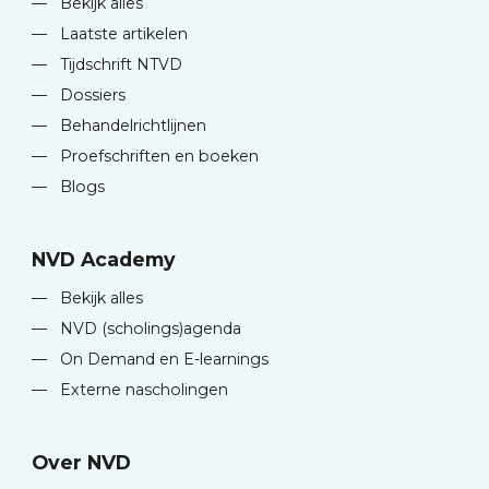
—
Bekijk alles
—
Laatste artikelen
—
Tijdschrift NTVD
—
Dossiers
—
Behandelrichtlijnen
—
Proefschriften en boeken
—
Blogs
NVD Academy
—
Bekijk alles
—
NVD (scholings)agenda
—
On Demand en E-learnings
—
Externe nascholingen
Over NVD