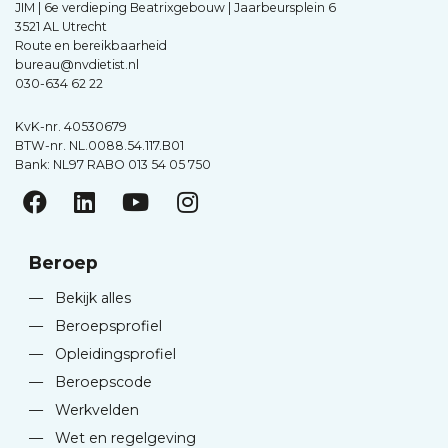
JIM | 6e verdieping Beatrixgebouw | Jaarbeursplein 6
3521 AL Utrecht
Route en bereikbaarheid
bureau@nvdietist.nl
030-634 62 22
KvK-nr. 40530679
BTW-nr. NL.0088.54.117.B01
Bank: NL97 RABO 013 54 05 750
Beroep
—
Bekijk alles
—
Beroepsprofiel
—
Opleidingsprofiel
—
Beroepscode
—
Werkvelden
—
Wet en regelgeving