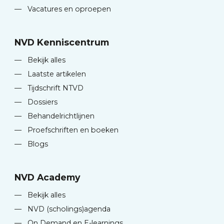
—
Vacatures en oproepen
NVD Kenniscentrum
—
Bekijk alles
—
Laatste artikelen
—
Tijdschrift NTVD
—
Dossiers
—
Behandelrichtlijnen
—
Proefschriften en boeken
—
Blogs
NVD Academy
—
Bekijk alles
—
NVD (scholings)agenda
—
On Demand en E-learnings