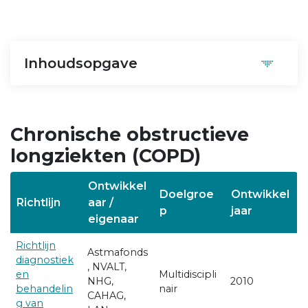
Inhoudsopgave
Chronische obstructieve
longziekten (COPD)
Ontwikkel
Doelgroe
Ontwikkel
Richtlijn
aar /
p
jaar
eigenaar
Richtlijn
Astmafonds
diagnostiek
, NVALT,
en
Multidiscipli
NHG,
2010
behandelin
nair
CAHAG,
g van