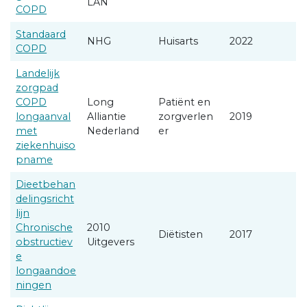
LAN
COPD
Standaard
NHG
Huisarts
2022
COPD
Landelijk
zorgpad
COPD
Long
Patiënt en
longaanval
Alliantie
zorgverlen
2019
met
Nederland
er
ziekenhuiso
pname
Dieetbehan
delingsricht
lijn
Chronische
2010
Diëtisten
2017
obstructiev
Uitgevers
e
longaandoe
ningen