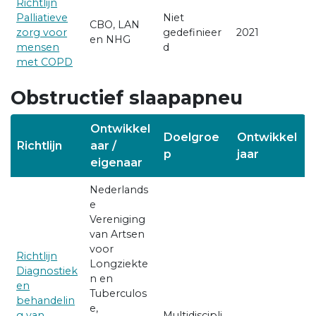
Richtlijn
Palliatieve
Niet
CBO, LAN
zorg voor
gedefinieer
2021
en NHG
mensen
d
met COPD
Obstructief slaapapneu
Ontwikkel
Doelgroe
Ontwikkel
Richtlijn
aar /
p
jaar
eigenaar
Nederlands
e
Vereniging
van Artsen
voor
Richtlijn
Longziekte
Diagnostiek
n en
en
Tuberculos
behandelin
e,
g van
Multidiscipli