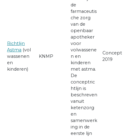
de
farmaceutis
che zorg
van de
openbaar
apotheker
Richtlijn
voor
Astma
(vol
volwassene
Concept
wassenen
KNMP
n en
2019
en
kinderen
kinderen)
met astma.
De
conceptric
htlijn is
beschreven
vanuit
ketenzorg
en
samenwerk
ing in de
eerste lijn