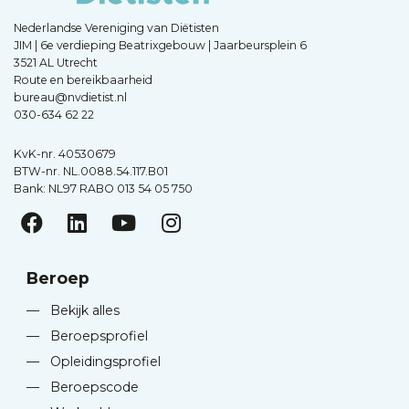
Nederlandse Vereniging van Diëtisten
JIM | 6e verdieping Beatrixgebouw | Jaarbeursplein 6
3521 AL Utrecht
Route en bereikbaarheid
bureau@nvdietist.nl
030-634 62 22
KvK-nr. 40530679
BTW-nr. NL.0088.54.117.B01
Bank: NL97 RABO 013 54 05 750
Beroep
—
Bekijk alles
—
Beroepsprofiel
—
Opleidingsprofiel
—
Beroepscode