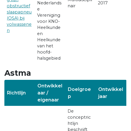
Nederlands
2017
obstructief
nair
e
slaapapneu
Vereniging
(OSA) bij
voor KNO-
volwassene
Heelkunde
n
en
Heelkunde
van het
hoofd-
halsgebied
Astma
Ontwikkel
Doelgroe
Ontwikkel
Richtlijn
aar /
p
jaar
eigenaar
De
conceptric
htlijn
beschrijft