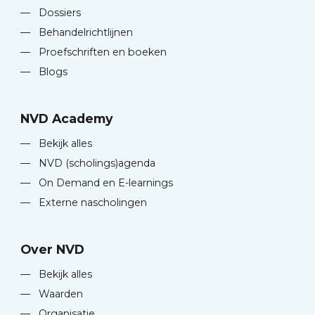
—
Dossiers
—
Behandelrichtlijnen
—
Proefschriften en boeken
—
Blogs
NVD Academy
—
Bekijk alles
—
NVD (scholings)agenda
—
On Demand en E-learnings
—
Externe nascholingen
Over NVD
—
Bekijk alles
—
Waarden
—
Organisatie