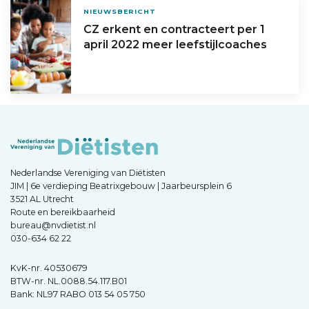
NIEUWSBERICHT
CZ erkent en contracteert per 1
april 2022 meer leefstijlcoaches
Nederlandse Vereniging van Diëtisten
JIM | 6e verdieping Beatrixgebouw | Jaarbeursplein 6
3521 AL Utrecht
Route en bereikbaarheid
bureau@nvdietist.nl
030-634 62 22
KvK-nr. 40530679
BTW-nr. NL.0088.54.117.B01
Bank: NL97 RABO 013 54 05 750