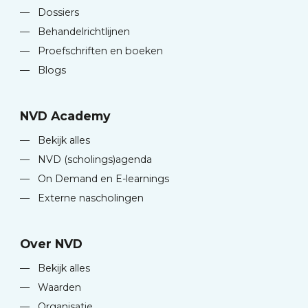
—
Dossiers
—
Behandelrichtlijnen
—
Proefschriften en boeken
—
Blogs
NVD Academy
—
Bekijk alles
—
NVD (scholings)agenda
—
On Demand en E-learnings
—
Externe nascholingen
Over NVD
—
Bekijk alles
—
Waarden
—
Organisatie