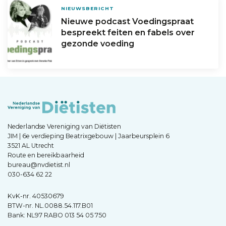
NIEUWSBERICHT
Nieuwe podcast Voedingspraat
bespreekt feiten en fabels over
gezonde voeding
Nederlandse Vereniging van Diëtisten
JIM | 6e verdieping Beatrixgebouw | Jaarbeursplein 6
3521 AL Utrecht
Route en bereikbaarheid
bureau@nvdietist.nl
030-634 62 22
KvK-nr. 40530679
BTW-nr. NL.0088.54.117.B01
Bank: NL97 RABO 013 54 05 750