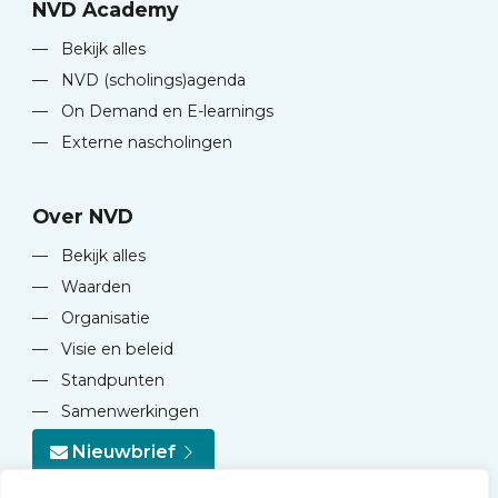
NVD Academy
—
Bekijk alles
—
NVD (scholings)agenda
—
On Demand en E-learnings
—
Externe nascholingen
Over NVD
—
Bekijk alles
—
Waarden
—
Organisatie
—
Visie en beleid
—
Standpunten
—
Samenwerkingen
Nieuwbrief