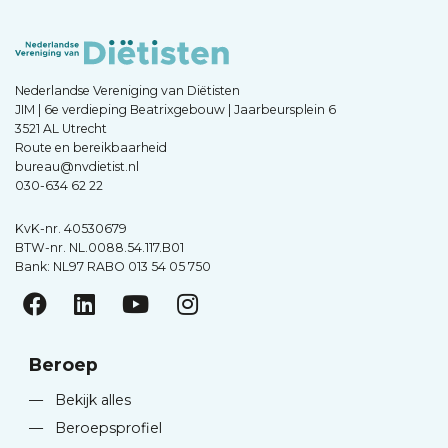
Nederlandse Vereniging van Diëtisten
JIM | 6e verdieping Beatrixgebouw | Jaarbeursplein 6
3521 AL Utrecht
Route en bereikbaarheid
bureau@nvdietist.nl
030-634 62 22
KvK-nr. 40530679
BTW-nr. NL.0088.54.117.B01
Bank: NL97 RABO 013 54 05 750
Beroep
—
Bekijk alles
—
Beroepsprofiel