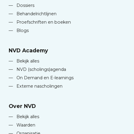
—
Dossiers
—
Behandelrichtlijnen
—
Proefschriften en boeken
—
Blogs
NVD Academy
—
Bekijk alles
—
NVD (scholings)agenda
—
On Demand en E-learnings
—
Externe nascholingen
Over NVD
—
Bekijk alles
—
Waarden
—
Organisatie