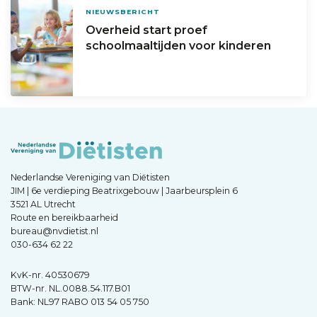
NIEUWSBERICHT
Overheid start proef
schoolmaaltijden voor kinderen
Nederlandse Vereniging van Diëtisten
JIM | 6e verdieping Beatrixgebouw | Jaarbeursplein 6
3521 AL Utrecht
Route en bereikbaarheid
bureau@nvdietist.nl
030-634 62 22
KvK-nr. 40530679
BTW-nr. NL.0088.54.117.B01
Bank: NL97 RABO 013 54 05 750