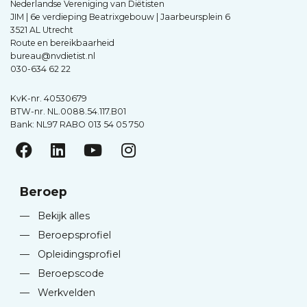
Nederlandse Vereniging van Diëtisten
JIM | 6e verdieping Beatrixgebouw | Jaarbeursplein 6
3521 AL Utrecht
Route en bereikbaarheid
bureau@nvdietist.nl
030-634 62 22
KvK-nr. 40530679
BTW-nr. NL.0088.54.117.B01
Bank: NL97 RABO 013 54 05 750
Beroep
—
Bekijk alles
—
Beroepsprofiel
—
Opleidingsprofiel
—
Beroepscode
—
Werkvelden