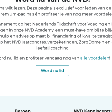
a wilt lezen. Deze pagina is exclusief voor leden van de N
 premium-pagina’s én profiteer je van nog meer voordelen
nnement op het Nederlands Tijdschrift voor Voeding en 
ingen in onze NVD Academy, een must-have om bij te blijv
 hulp en advies op maat bij financiering of kwaliteitsregist
op het NVD jaarcongres, verzekeringen, ZorgDomein en
leefstijlcoaching
rd nu lid en profiteer vandaag nog van
alle voordelen
!
Word nu lid
Beroep
NVD Kenniscent