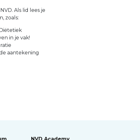
VD. Als lid lees je
, zoals:
Diëtetiek
en in je vak!
ratie
 de aantekening
rum
NVD Academy