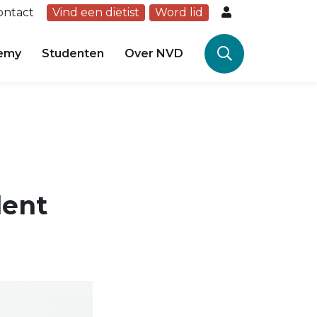
ontact
Vind een diëtist
Word lid
emy
Studenten
Over NVD
lent