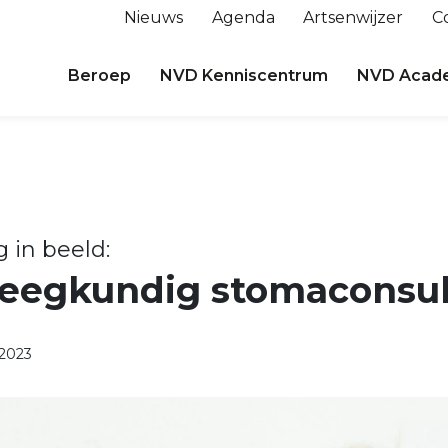
Nieuws
Agenda
Artsenwijzer
C
Beroep
NVD Kenniscentrum
NVD Acad
in beeld:
leegkundig stomaconsu
 2023