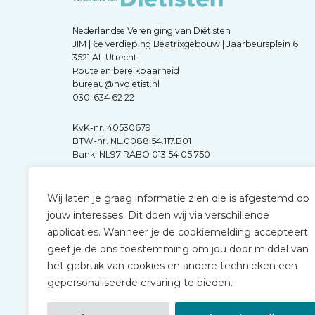
Nederlandse Vereniging van Diëtisten
JIM | 6e verdieping Beatrixgebouw | Jaarbeursplein 6
3521 AL Utrecht
Route en bereikbaarheid
bureau@nvdietist.nl
030-634 62 22
KvK-nr. 40530679
BTW-nr. NL.0088.54.117.B01
Bank: NL97 RABO 013 54 05 750
Wij laten je graag informatie zien die is afgestemd op
jouw interesses. Dit doen wij via verschillende
applicaties. Wanneer je de cookiemelding accepteert
geef je de ons toestemming om jou door middel van
het gebruik van cookies en andere technieken een
gepersonaliseerde ervaring te bieden.