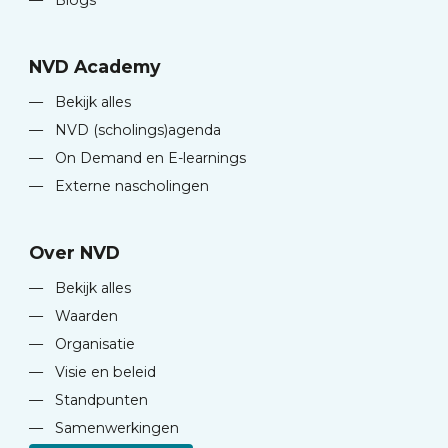
—
Blogs
NVD Academy
—
Bekijk alles
—
NVD (scholings)agenda
—
On Demand en E-learnings
—
Externe nascholingen
Over NVD
—
Bekijk alles
—
Waarden
—
Organisatie
—
Visie en beleid
—
Standpunten
—
Samenwerkingen