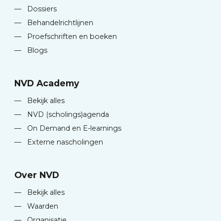
—
Dossiers
—
Behandelrichtlijnen
—
Proefschriften en boeken
—
Blogs
NVD Academy
—
Bekijk alles
—
NVD (scholings)agenda
—
On Demand en E-learnings
—
Externe nascholingen
Over NVD
—
Bekijk alles
—
Waarden
—
Organisatie