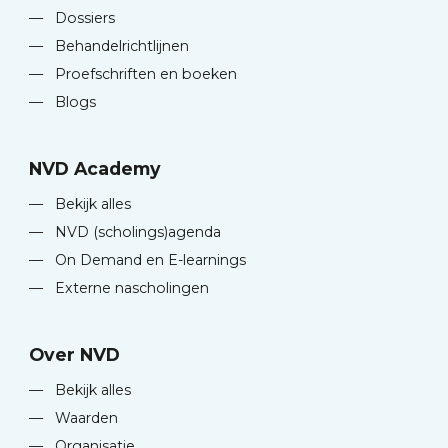
—
Dossiers
—
Behandelrichtlijnen
—
Proefschriften en boeken
—
Blogs
NVD Academy
—
Bekijk alles
—
NVD (scholings)agenda
—
On Demand en E-learnings
—
Externe nascholingen
Over NVD
—
Bekijk alles
—
Waarden
—
Organisatie