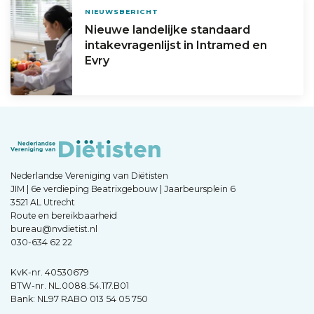
NIEUWSBERICHT
Nieuwe landelijke standaard
intakevragenlijst in Intramed en
Evry
Nederlandse Vereniging van Diëtisten
JIM | 6e verdieping Beatrixgebouw | Jaarbeursplein 6
3521 AL Utrecht
Route en bereikbaarheid
bureau@nvdietist.nl
030-634 62 22
KvK-nr. 40530679
BTW-nr. NL.0088.54.117.B01
Bank: NL97 RABO 013 54 05 750