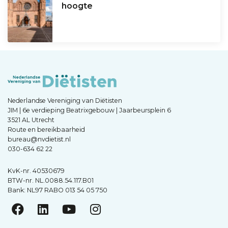
hoogte
Nederlandse Vereniging van Diëtisten
JIM | 6e verdieping Beatrixgebouw | Jaarbeursplein 6
3521 AL Utrecht
Route en bereikbaarheid
bureau@nvdietist.nl
030-634 62 22
KvK-nr. 40530679
BTW-nr. NL.0088.54.117.B01
Bank: NL97 RABO 013 54 05 750