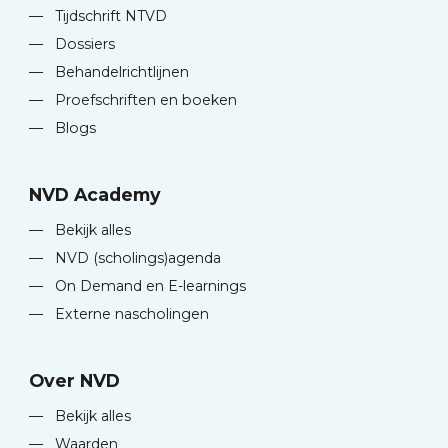
—
Tijdschrift NTVD
—
Dossiers
—
Behandelrichtlijnen
—
Proefschriften en boeken
—
Blogs
NVD Academy
—
Bekijk alles
—
NVD (scholings)agenda
—
On Demand en E-learnings
—
Externe nascholingen
Over NVD
—
Bekijk alles
—
Waarden