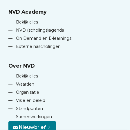
NVD Academy
—
Bekijk alles
—
NVD (scholings)agenda
—
On Demand en E-learnings
—
Externe nascholingen
Over NVD
—
Bekijk alles
—
Waarden
—
Organisatie
—
Visie en beleid
—
Standpunten
—
Samenwerkingen
Nieuwbrief