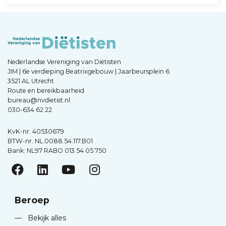
Nederlandse Vereniging van Diëtisten
JIM | 6e verdieping Beatrixgebouw | Jaarbeursplein 6
3521 AL Utrecht
Route en bereikbaarheid
bureau@nvdietist.nl
030-634 62 22
KvK-nr. 40530679
BTW-nr. NL.0088.54.117.B01
Bank: NL97 RABO 013 54 05 750
Beroep
—
Bekijk alles