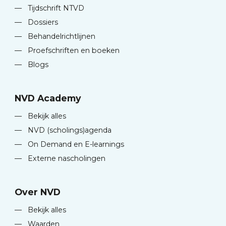
—
Tijdschrift NTVD
—
Dossiers
—
Behandelrichtlijnen
—
Proefschriften en boeken
—
Blogs
NVD Academy
—
Bekijk alles
—
NVD (scholings)agenda
—
On Demand en E-learnings
—
Externe nascholingen
Over NVD
—
Bekijk alles
—
Waarden