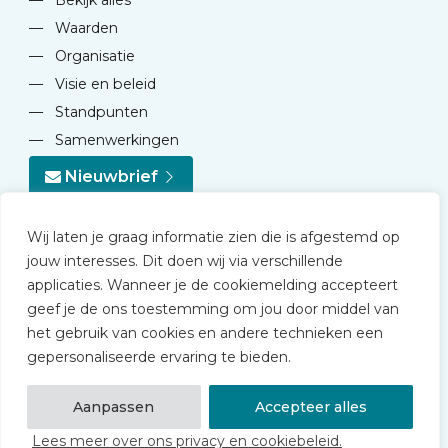
—
Bekijk alles
—
Waarden
—
Organisatie
—
Visie en beleid
—
Standpunten
—
Samenwerkingen
Nieuwbrief
Wij laten je graag informatie zien die is afgestemd op
jouw interesses. Dit doen wij via verschillende
applicaties. Wanneer je de cookiemelding accepteert
geef je de ons toestemming om jou door middel van
© 2026 NVD
het gebruik van cookies en andere technieken een
Privacy statement
gepersonaliseerde ervaring te bieden.
Disclaimer
Algemene voorwaarden NVD Academy
Aanpassen
Accepteer alles
Lees meer over ons privacy en cookiebeleid.