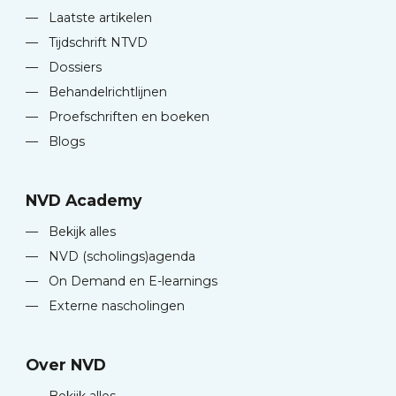
—
Laatste artikelen
—
Tijdschrift NTVD
—
Dossiers
—
Behandelrichtlijnen
—
Proefschriften en boeken
—
Blogs
NVD Academy
—
Bekijk alles
—
NVD (scholings)agenda
—
On Demand en E-learnings
—
Externe nascholingen
Over NVD