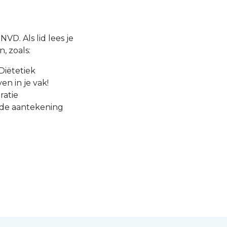
VD. Als lid lees je
, zoals:
Diëtetiek
en in je vak!
ratie
 de aantekening