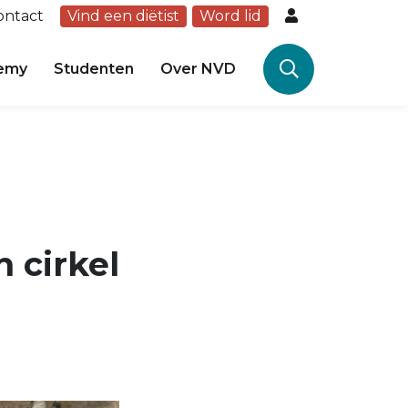
ontact
Vind een diëtist
Word lid
emy
Studenten
Over NVD
 cirkel