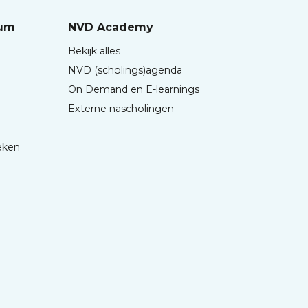
rum
NVD Academy
Bekijk alles
NVD (scholings)agenda
On Demand en E-learnings
Externe nascholingen
eken