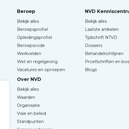
Beroep
NVD Kenniscent
Bekijk alles
Bekijk alles
Beroepsprofiel
Laatste artikelen
Opleidingsprofiel
Tijdschrift NTVD
Beroepscode
Dossiers
Werkvelden
Behandelrichtlijnen
Wet en regelgeving
Proefschriften en bo
Vacatures en oproepen
Blogs
Over NVD
Bekijk alles
Waarden
Organisatie
Visie en beleid
Standpunten