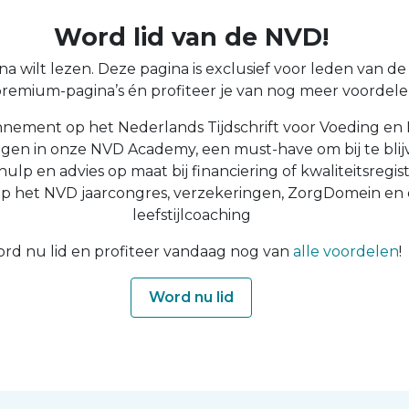
Word lid van de NVD!
a wilt lezen. Deze pagina is exclusief voor leden van de N
 premium-pagina’s én profiteer je van nog meer voordelen
nnement op het Nederlands Tijdschrift voor Voeding en 
ingen in onze NVD Academy, een must-have om bij te blijv
 hulp en advies op maat bij financiering of kwaliteitsregist
op het NVD jaarcongres, verzekeringen, ZorgDomein en
leefstijlcoaching
rd nu lid en profiteer vandaag nog van
alle voordelen
!
Word nu lid