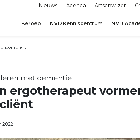
Nieuws
Agenda
Artsenwijzer
C
Beroep
NVD Kenniscentrum
NVD Acad
 rondom cliënt
deren met dementie
en ergotherapeut vormen
cliënt
r 2022