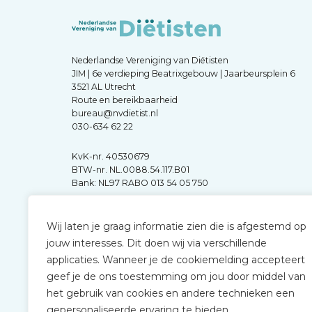
Nederlandse Vereniging van Diëtisten
JIM | 6e verdieping Beatrixgebouw | Jaarbeursplein 6
3521 AL Utrecht
Route en bereikbaarheid
bureau@nvdietist.nl
030-634 62 22
KvK-nr. 40530679
BTW-nr. NL.0088.54.117.B01
Bank: NL97 RABO 013 54 05 750
Wij laten je graag informatie zien die is afgestemd op
jouw interesses. Dit doen wij via verschillende
applicaties. Wanneer je de cookiemelding accepteert
geef je de ons toestemming om jou door middel van
het gebruik van cookies en andere technieken een
gepersonaliseerde ervaring te bieden.