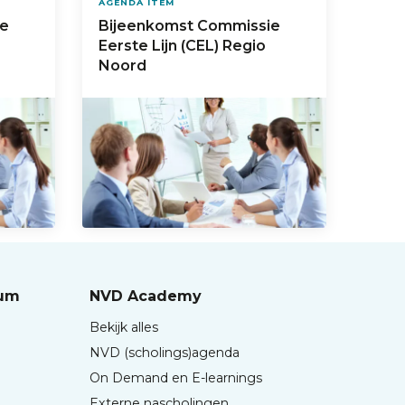
AGENDA ITEM
ie
Bijeenkomst Commissie
Eerste Lijn (CEL) Regio
Noord
rum
NVD Academy
Bekijk alles
NVD (scholings)agenda
On Demand en E-learnings
Externe nascholingen