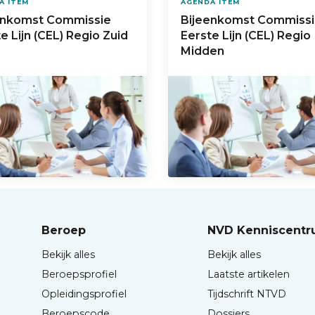
A ITEM
AGENDA ITEM
enkomst Commissie
Bijeenkomst Commiss
e Lijn (CEL) Regio Zuid
Eerste Lijn (CEL) Regio
Midden
Beroep
NVD Kenniscent
Bekijk alles
Bekijk alles
Beroepsprofiel
Laatste artikelen
Opleidingsprofiel
Tijdschrift NTVD
Beroepscode
Dossiers