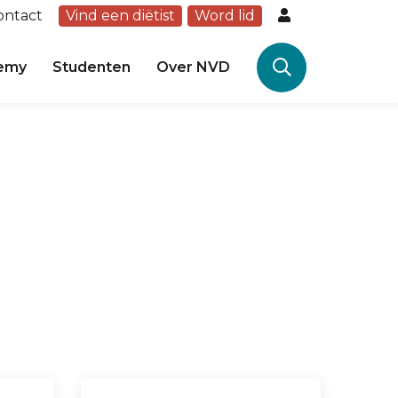
ontact
Vind een diëtist
Word lid
emy
Studenten
Over NVD