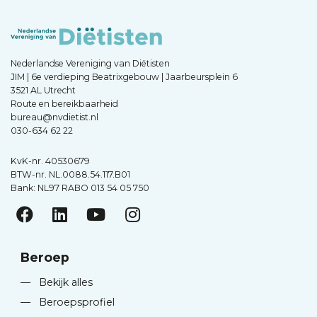
Nederlandse Vereniging van Diëtisten
JIM | 6e verdieping Beatrixgebouw | Jaarbeursplein 6
3521 AL Utrecht
Route en bereikbaarheid
bureau@nvdietist.nl
030-634 62 22
KvK-nr. 40530679
BTW-nr. NL.0088.54.117.B01
Bank: NL97 RABO 013 54 05 750
Beroep
—
Bekijk alles
—
Beroepsprofiel