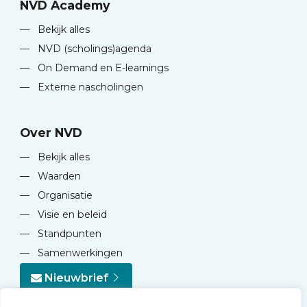
NVD Academy
—
Bekijk alles
—
NVD (scholings)agenda
—
On Demand en E-learnings
—
Externe nascholingen
Over NVD
—
Bekijk alles
—
Waarden
—
Organisatie
—
Visie en beleid
—
Standpunten
—
Samenwerkingen
Nieuwbrief