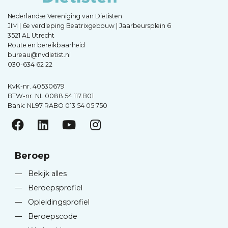
Nederlandse Vereniging van Diëtisten
JIM | 6e verdieping Beatrixgebouw | Jaarbeursplein 6
3521 AL Utrecht
Route en bereikbaarheid
bureau@nvdietist.nl
030-634 62 22
KvK-nr. 40530679
BTW-nr. NL.0088.54.117.B01
Bank: NL97 RABO 013 54 05 750
Beroep
—
Bekijk alles
—
Beroepsprofiel
—
Opleidingsprofiel
—
Beroepscode