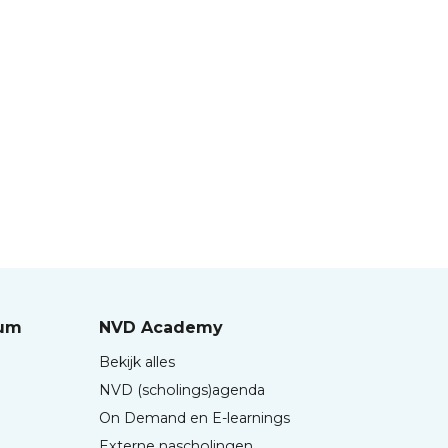
rum
NVD Academy
Bekijk alles
NVD (scholings)agenda
On Demand en E-learnings
Externe nascholingen