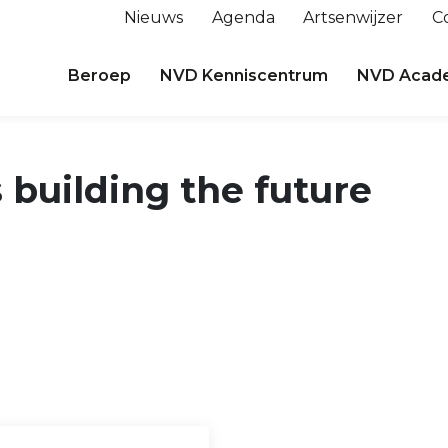
Nieuws
Agenda
Artsenwijzer
C
Beroep
NVD Kenniscentrum
NVD Acad
s building the future