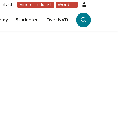
ontact
Vind een diëtist
Word lid
emy
Studenten
Over NVD