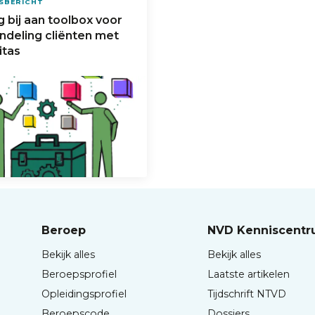
SBERICHT
 bij aan toolbox voor
ndeling cliënten met
itas
Beroep
NVD Kenniscent
Bekijk alles
Bekijk alles
Beroepsprofiel
Laatste artikelen
Opleidingsprofiel
Tijdschrift NTVD
Beroepscode
Dossiers