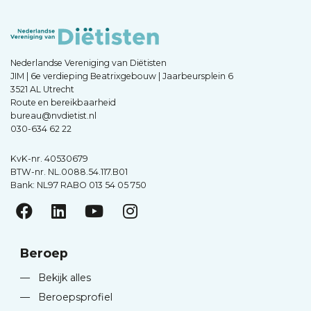
Nederlandse Vereniging van Diëtisten
JIM | 6e verdieping Beatrixgebouw | Jaarbeursplein 6
3521 AL Utrecht
Route en bereikbaarheid
bureau@nvdietist.nl
030-634 62 22
KvK-nr. 40530679
BTW-nr. NL.0088.54.117.B01
Bank: NL97 RABO 013 54 05 750
Beroep
—
Bekijk alles
—
Beroepsprofiel