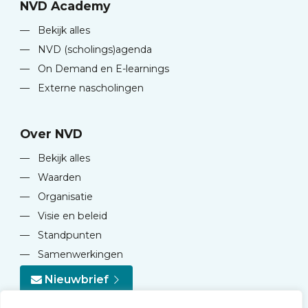
NVD Academy
—
Bekijk alles
—
NVD (scholings)agenda
—
On Demand en E-learnings
—
Externe nascholingen
Over NVD
—
Bekijk alles
—
Waarden
—
Organisatie
—
Visie en beleid
—
Standpunten
—
Samenwerkingen
Nieuwbrief