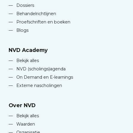
—
Dossiers
—
Behandelrichtlijnen
—
Proefschriften en boeken
—
Blogs
NVD Academy
—
Bekijk alles
—
NVD (scholings)agenda
—
On Demand en E-learnings
—
Externe nascholingen
Over NVD
—
Bekijk alles
—
Waarden
—
Organisatie