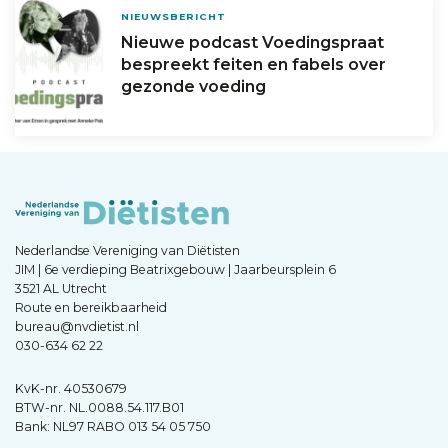
NIEUWSBERICHT
Nieuwe podcast Voedingspraat
bespreekt feiten en fabels over
gezonde voeding
Nederlandse Vereniging van Diëtisten
JIM | 6e verdieping Beatrixgebouw | Jaarbeursplein 6
3521 AL Utrecht
Route en bereikbaarheid
bureau@nvdietist.nl
030-634 62 22
KvK-nr. 40530679
BTW-nr. NL.0088.54.117.B01
Bank: NL97 RABO 013 54 05 750