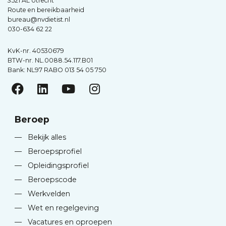
3521 AL Utrecht
Route en bereikbaarheid
bureau@nvdietist.nl
030-634 62 22
KvK-nr. 40530679
BTW-nr. NL.0088.54.117.B01
Bank: NL97 RABO 013 54 05 750
Beroep
—
Bekijk alles
—
Beroepsprofiel
—
Opleidingsprofiel
—
Beroepscode
—
Werkvelden
—
Wet en regelgeving
—
Vacatures en oproepen