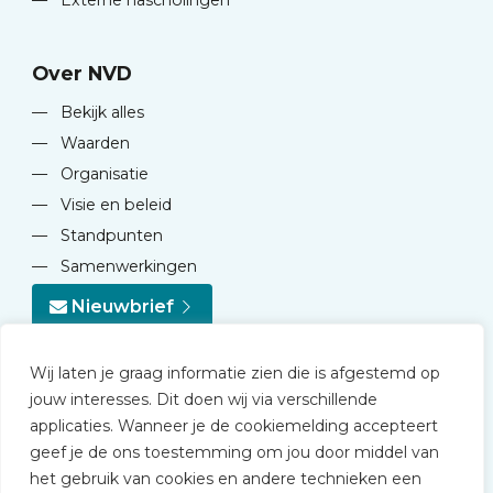
—
Externe nascholingen
Over NVD
—
Bekijk alles
—
Waarden
—
Organisatie
—
Visie en beleid
—
Standpunten
—
Samenwerkingen
Nieuwbrief
Wij laten je graag informatie zien die is afgestemd op
jouw interesses. Dit doen wij via verschillende
applicaties. Wanneer je de cookiemelding accepteert
geef je de ons toestemming om jou door middel van
© 2026 NVD
het gebruik van cookies en andere technieken een
Privacy statement