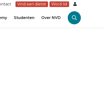
ontact
Vind een diëtist
Word lid
emy
Studenten
Over NVD