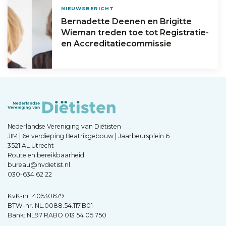
NIEUWSBERICHT
Bernadette Deenen en Brigitte
Wieman treden toe tot Registratie-
en Accreditatiecommissie
Nederlandse Vereniging van Diëtisten
JIM | 6e verdieping Beatrixgebouw | Jaarbeursplein 6
3521 AL Utrecht
Route en bereikbaarheid
bureau@nvdietist.nl
030-634 62 22
KvK-nr. 40530679
BTW-nr. NL.0088.54.117.B01
Bank: NL97 RABO 013 54 05 750