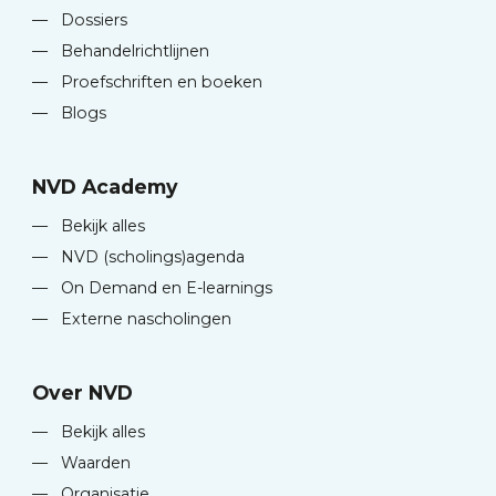
—
Dossiers
—
Behandelrichtlijnen
—
Proefschriften en boeken
—
Blogs
NVD Academy
—
Bekijk alles
—
NVD (scholings)agenda
—
On Demand en E-learnings
—
Externe nascholingen
Over NVD
—
Bekijk alles
—
Waarden
—
Organisatie