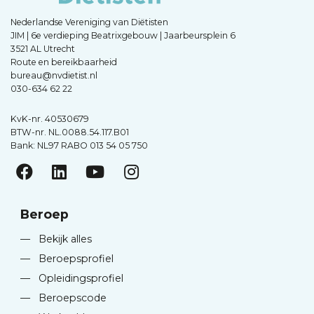
Nederlandse Vereniging van Diëtisten
JIM | 6e verdieping Beatrixgebouw | Jaarbeursplein 6
3521 AL Utrecht
Route en bereikbaarheid
bureau@nvdietist.nl
030-634 62 22
KvK-nr. 40530679
BTW-nr. NL.0088.54.117.B01
Bank: NL97 RABO 013 54 05 750
Beroep
—
Bekijk alles
—
Beroepsprofiel
—
Opleidingsprofiel
—
Beroepscode