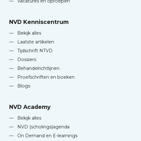
—
Vacatures en oproepen
NVD Kenniscentrum
—
Bekijk alles
—
Laatste artikelen
—
Tijdschrift NTVD
—
Dossiers
—
Behandelrichtlijnen
—
Proefschriften en boeken
—
Blogs
NVD Academy
—
Bekijk alles
—
NVD (scholings)agenda
—
On Demand en E-learnings