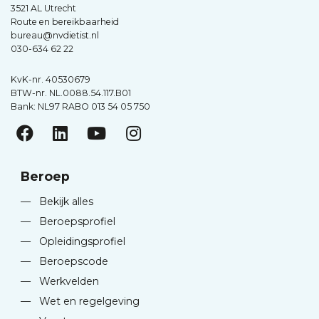
3521 AL Utrecht
Route en bereikbaarheid
bureau@nvdietist.nl
030-634 62 22
KvK-nr. 40530679
BTW-nr. NL.0088.54.117.B01
Bank: NL97 RABO 013 54 05 750
Beroep
—
Bekijk alles
—
Beroepsprofiel
—
Opleidingsprofiel
—
Beroepscode
—
Werkvelden
—
Wet en regelgeving