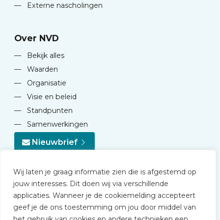
—
Externe nascholingen
Over NVD
—
Bekijk alles
—
Waarden
—
Organisatie
—
Visie en beleid
—
Standpunten
—
Samenwerkingen
Nieuwbrief
Wij laten je graag informatie zien die is afgestemd op
jouw interesses. Dit doen wij via verschillende
applicaties. Wanneer je de cookiemelding accepteert
geef je de ons toestemming om jou door middel van
© 2026 NVD
het gebruik van cookies en andere technieken een