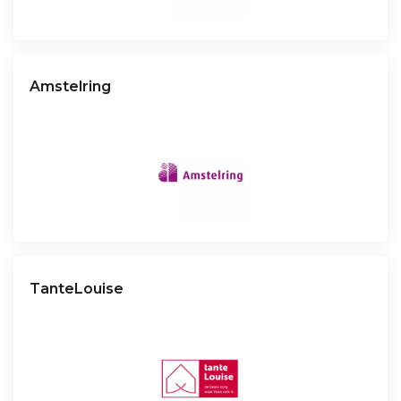
Amstelring
TanteLouise