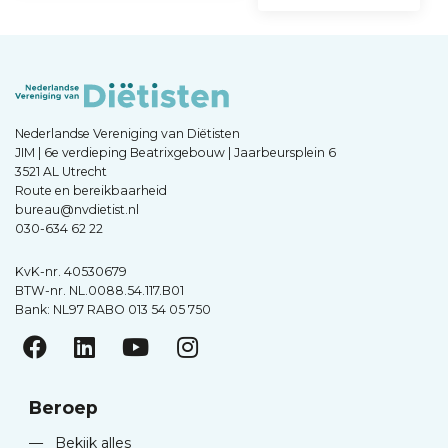
Nederlandse Vereniging van Diëtisten
JIM | 6e verdieping Beatrixgebouw | Jaarbeursplein 6
3521 AL Utrecht
Route en bereikbaarheid
bureau@nvdietist.nl
030-634 62 22
KvK-nr. 40530679
BTW-nr. NL.0088.54.117.B01
Bank: NL97 RABO 013 54 05 750
Beroep
—
Bekijk alles