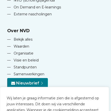
—
NVD (scholings)agenda
—
On Demand en E-learnings
—
Externe nascholingen
Over NVD
—
Bekijk alles
—
Waarden
—
Organisatie
—
Visie en beleid
—
Standpunten
—
Samenwerkingen
Nieuwbrief
Wij laten je graag informatie zien die is afgestemd op
jouw interesses. Dit doen wij via verschillende
applicaties. Wanneer je de cookiemelding accepteert