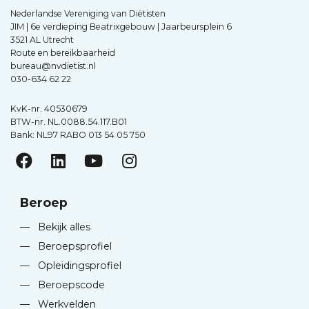
Nederlandse Vereniging van Diëtisten
JIM | 6e verdieping Beatrixgebouw | Jaarbeursplein 6
3521 AL Utrecht
Route en bereikbaarheid
bureau@nvdietist.nl
030-634 62 22
KvK-nr. 40530679
BTW-nr. NL.0088.54.117.B01
Bank: NL97 RABO 013 54 05 750
Beroep
—
Bekijk alles
—
Beroepsprofiel
—
Opleidingsprofiel
—
Beroepscode
—
Werkvelden